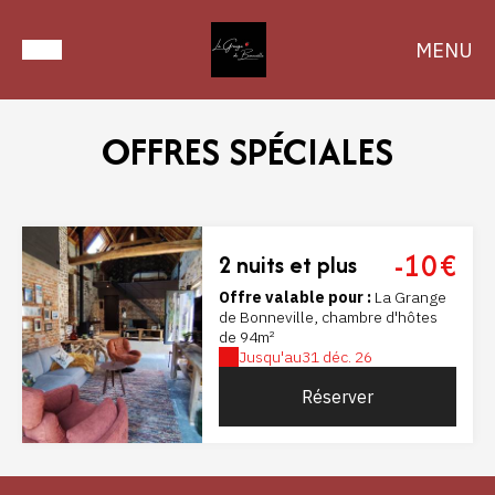
MENU
OFFRES SPÉCIALES
-10€
2 nuits et plus
Offre valable pour :
La Grange
de Bonneville, chambre d'hôtes
de 94m²
Jusqu'au
31 déc. 26
Réserver