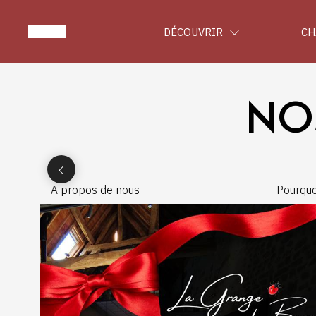
DÉCOUVRIR
CH
NO
A propos de nous
Pourquo
Bonnevi
nature 