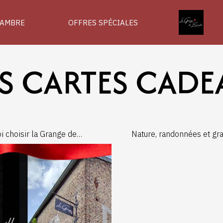
AMBRE
OFFRES SPÉCIALES
S CARTES CADE
i choisir la Grange de
Nature, randonnées et gran
lle pour un weekend
découvrez l'environneme
en Wallonie ?
exceptionnel de La Grang
Bonneville