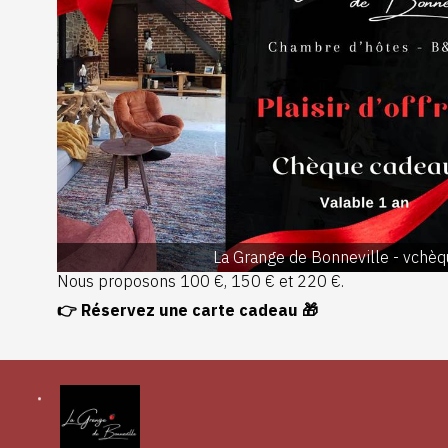
La Grange de Bonneville - vchè
Nous proposons 100 €, 150 € et 220 €.
👉
Réservez une carte cadeau
🎁