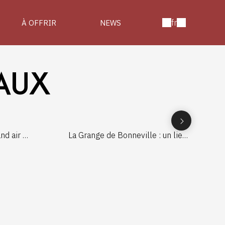
fr
À OFFRIR
NEWS
AUX
d air :
La Grange de Bonneville : un lieu
nt
chargé d’histoire au cœur de la
e de
campagne wallonne