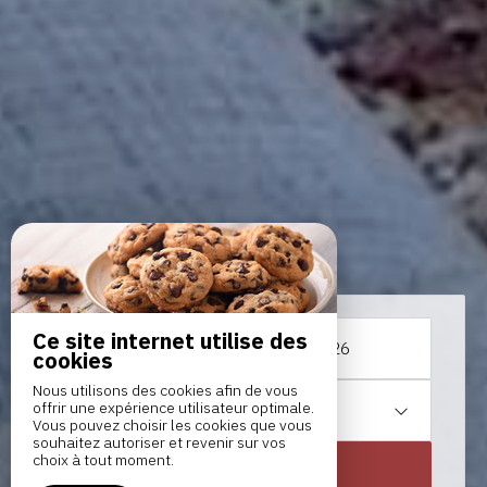
Ce site internet utilise des
Du
au
cookies
Nous utilisons des cookies afin de vous
offrir une expérience utilisateur optimale.
1
chambre /
2
adultes
Vous pouvez choisir les cookies que vous
souhaitez autoriser et revenir sur vos
choix à tout moment.
RECHERCHER