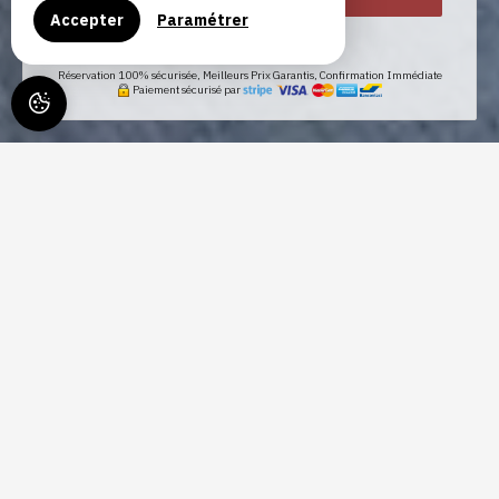
Accepter
Paramétrer
Cadeaux
Réservation 100% sécurisée, Meilleurs Prix Garantis, Confirmation Immédiate
Paiement sécurisé par
LA GRANGE DE BONNEVILLE,
À ANDENNE
Un séjour au calme proche de la nature et
dans un cadre préservé
Située à Bonneville, juste au Sud de la vallée de la Meuse au
cœur du Condroz namurois, notre chambres d'hôtes est un point
de chute idéal pour profiter de la quiétude d'un petit village rural
et pour découvrir les richesses du namurois. Située entre Namur,
la capitale de la Wallonie (à 12km) et Huy (à 16km), notre région
est truffée de sites naturels d'exception, de villages