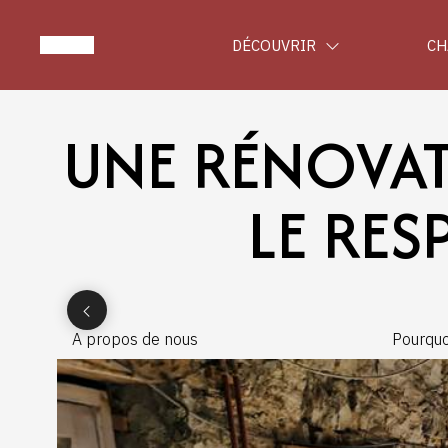
DÉCOUVRIR
CH
UNE RÉNOVAT
LE RES
A propos de nous
Pourquo
Bonnevi
nature 