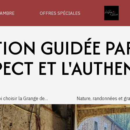
AMBRE
OFFRES SPÉCIALES
ION GUIDÉE PAR
PECT ET L'AUTHE
i choisir la Grange de
Nature, randonnées et gran
lle pour un weekend
découvrez l'environneme
en Wallonie ?
exceptionnel de La Grang
Bonneville