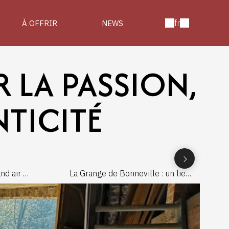
fr
À OFFRIR
NEWS
 LA PASSION,
NTICITÉ
d air :
La Grange de Bonneville : un lieu
nt
chargé d’histoire au cœur de la
e de
campagne wallonne