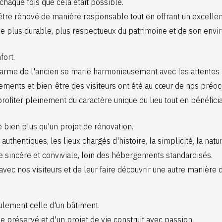
 chaque fois que cela était possible.
re rénové de manière responsable tout en offrant un excellent
sme plus durable, plus respectueux du patrimoine et de son env
fort.
charme de l'ancien se marie harmonieusement avec les attentes 
ents et bien-être des visiteurs ont été au cœur de nos préoccu
profiter pleinement du caractère unique du lieu tout en bénéfici
 bien plus qu'un projet de rénovation.
authentiques, les lieux chargés d'histoire, la simplicité, la natu
sincère et conviviale, loin des hébergements standardisés.
vec nos visiteurs et de leur faire découvrir une autre manière 
ulement celle d'un bâtiment.
ne préservé et d'un projet de vie construit avec passion.