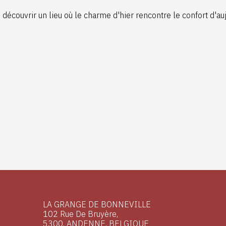
e découvrir un lieu où le charme d'hier rencontre le confort d'
LA GRANGE DE BONNEVILLE
102 Rue De Bruyère,
5300, ANDENNE, BELGIQUE