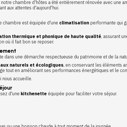
, notre chambre d'hôtes a été entièrement rénovée avec une am
nt aux attentes d'aujourd'hui.
tre chambre est équipée d'une
climatisation
performante qui g
lation thermique et phonique de haute qualité
, assurant u
n où il fait bon se reposer.
nement
ite dans une démarche respectueuse du patrimoine et de la natu
aux naturels et écologiques
, en conservant les éléments anc
ge tout en améliorant ses performances énergétiques et le con
i nous accueille.
éjour
posez d'une
kitchenette
équipée pour faciliter votre séjour.
repas ou une boisson chaude à tout moment de la journée.