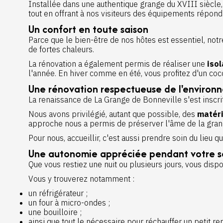
Installée dans une authentique grange du XVIII siècle
tout en offrant à nos visiteurs des équipements réponda
Un confort en toute saison
Parce que le bien-être de nos hôtes est essentiel, no
de fortes chaleurs.
La rénovation a également permis de réaliser une
iso
l'année. En hiver comme en été, vous profitez d'un coco
Une rénovation respectueuse de l'environ
La renaissance de La Grange de Bonneville s'est inscr
Nous avons privilégié, autant que possible, des
matéri
approche nous a permis de préserver l'âme de la gran
Pour nous, accueillir, c'est aussi prendre soin du lieu qu
Une autonomie appréciée pendant votre s
Que vous restiez une nuit ou plusieurs jours, vous dis
Vous y trouverez notamment :
un réfrigérateur ;
un four à micro-ondes ;
une bouilloire ;
ainsi que tout le nécessaire pour réchauffer un petit 