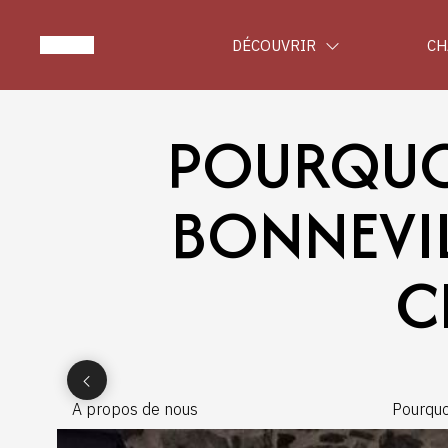
DÉCOUVRIR
CH
POURQUOI
BONNEVIL
C
A propos de nous
Pourquo
Bonnevi
nature 