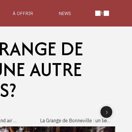
fr
À OFFRIR
NEWS
GRANGE DE
UNE AUTRE
S?
d air :
La Grange de Bonneville : un lieu
nt
chargé d’histoire au cœur de la
e de
campagne wallonne