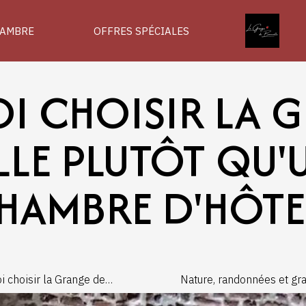
AMBRE
OFFRES SPÉCIALES
 CHOISIR LA 
LE PLUTÔT QU'
HAMBRE D'HÔTE
i choisir la Grange de
Nature, randonnées et gran
lle pour un weekend
découvrez l'environneme
en Wallonie ?
exceptionnel de La Grang